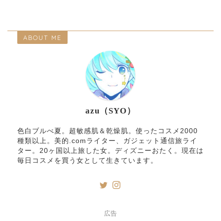
ABOUT ME
azu（SYO）
色白ブルべ夏。超敏感肌＆乾燥肌。使ったコスメ2000
種類以上。美的.comライター、ガジェット通信旅ライ
ター。20ヶ国以上旅した女。ディズニーおたく。現在は
毎日コスメを買う女として生きています。
広告