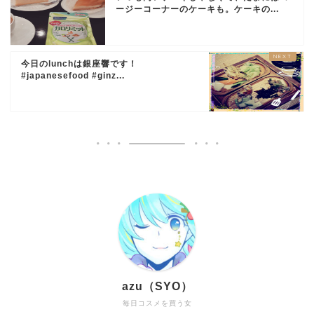
ージーコーナーのケーキも。ケーキの...
今日のlunchは銀座響です！
#japanesefood #ginz...
azu（SYO）
毎日コスメを買う女