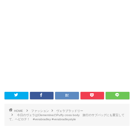
HOME
ファッション
ヴェラブラッドリー
今日のヴェラはClementineのPuffy cross body 旅行のサブバッグにも重宝して
て、ヘビロテ！ #verabradley #verabradleystyle