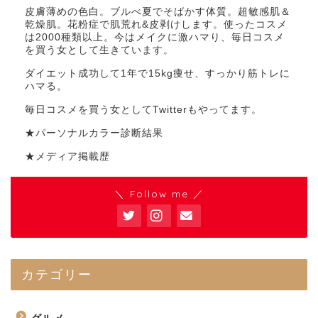
皮膚薄めの色白。ブルべ夏でそばかす体質。超敏感肌＆
乾燥肌。花粉症で肌荒れ&皮剥けします。使ったコスメ
は2000種類以上。今はメイクに激ハマり、毎日コスメ
を買う女として生きています。
ダイエット成功して1年で15kg痩せ、すっかり筋トレに
ハマる。
毎日コスメを買う女としてTwitterもやってます。
★パーソナルカラー診断結果
★メディア掲載歴
＼ Follow me ／
カテゴリー