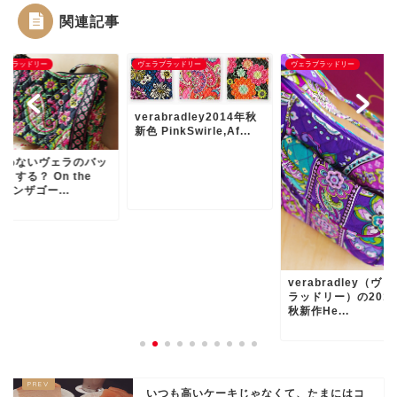
関連記事
ラブラッドリー
ヴェラブラッドリー
ヴェラブラッドリー
verabradley2014年秋
新色 PinkSwirle,Af...
合わないヴェラのバッ
うする？ On the
(オンザゴー...
verabradley（ヴ
ラッドリー）の201
秋新作He...
いつも高いケーキじゃなくて、たまにはコ