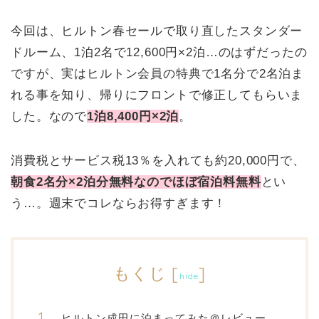
今回は、ヒルトン春セールで取り直したスタンダー
ドルーム、1泊2名で12,600円×2泊…のはずだったの
ですが、実はヒルトン会員の特典で1名分で2名泊ま
れる事を知り、帰りにフロントで修正してもらいま
した。なので
1泊8,400円×2泊
。
消費税とサービス税13％を入れても約20,000円で、
朝食2名分×2泊分無料なのでほぼ宿泊料無料
とい
う…。週末でコレならお得すぎます！
もくじ
[
]
hide
ヒルトン成田に泊まってみた＠レビュー