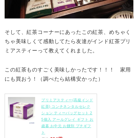
そして、紅茶コーナーにあったこの紅茶、めちゃく
ちゃ美味しくて感動してたら友達がインド紅茶プリ
ミアスティーって教えてくれました。
この紅茶ものすごく美味しかったです！！！ 家用
にも買おう！（調べたら結構安かった）
プリミアスティー(高級インド
紅茶) コンチネンタルセレク
ション ティーバッグセット 2
5個入 アールグレイ ギフト お
歳暮 お中元 お餞別 プチギフ
ト