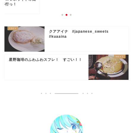
に移行っ！
クアアイナ #japanese_sweets
#kuaaina
星野珈琲のふわふわスフレ！ すごい！！