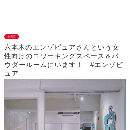
美容室
六本木のエンゾピュアさんという女
性向けのコワーキングスペース＆パ
ウダールームにいます！ #エンゾピ
ュア