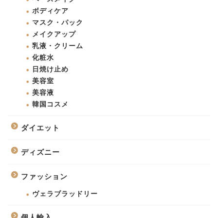
ボディケア
マスク・パック
メイクアップ
乳液・クリーム
化粧水
日焼け止め
美容室
美容液
韓国コスメ
ダイエット
ディズニー
ファッション
ヴェラブラッドリー
個人輸入