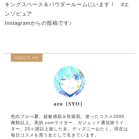
キングスペース＆パウダールームにいます！ #エ
ンゾピュア
Instagramからの投稿です♪
ABOUT ME
azu（SYO）
色白ブルべ夏。超敏感肌＆乾燥肌。使ったコスメ2000
種類以上。美的.comライター、ガジェット通信旅ライ
ター。20ヶ国以上旅した女。ディズニーおたく。現在は
毎日コスメを買う女として生きています。