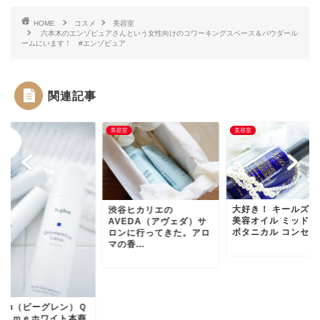
HOME
コスメ
美容室
六本木のエンゾピュアさんという女性向けのコワーキングスペース＆パウダール
ームにいます！ #エンゾピュア
関連記事
室
美容室
美容室
大好き！ キールズの
渋谷ヒカリエの
美容オイル ミッドナ
AVEDA（アヴェダ）サ
ボタニカル コンセ...
ロンに行ってきた。アロ
マの香...
glen（ビーグレン）Ｑ
Ｓｏｍｅホワイト本商