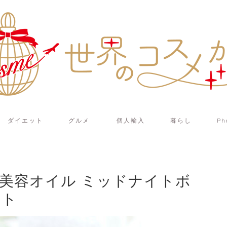
ダイエット
グルメ
個人輸入
暮らし
Ph
用美容オイル ミッドナイトボ
ート