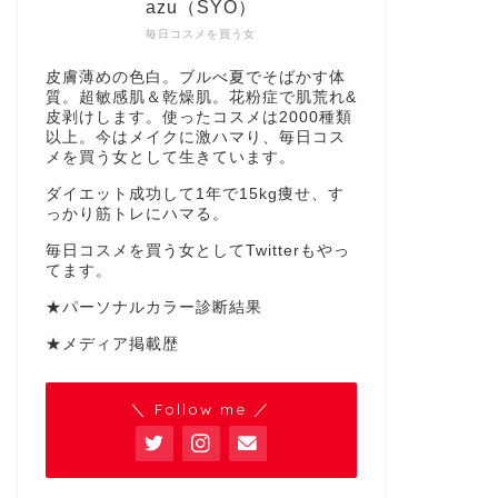
azu（SYO）
毎日コスメを買う女
皮膚薄めの色白。ブルべ夏でそばかす体
質。超敏感肌＆乾燥肌。花粉症で肌荒れ&
皮剥けします。使ったコスメは2000種類
以上。今はメイクに激ハマり、毎日コス
メを買う女として生きています。
ダイエット成功して1年で15kg痩せ、す
っかり筋トレにハマる。
毎日コスメを買う女としてTwitterもやっ
てます。
★パーソナルカラー診断結果
★メディア掲載歴
＼ Follow me ／