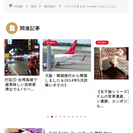
HOME
旅行
海外旅行
ハワイ行きます☆newネイルにしたよ！
関連記事
旅行
国内旅行
海外旅行
大阪・韓国旅行から帰国
雄旅行記① 台湾高雄で
しました＆2014年5月訪
べた超美味しい吉林夜
韓レポその3
台湾おでん+ラー...
【女子旅シリーズ】
ナムの世界遺産、ミ
ン遺跡。カンボジア
も...