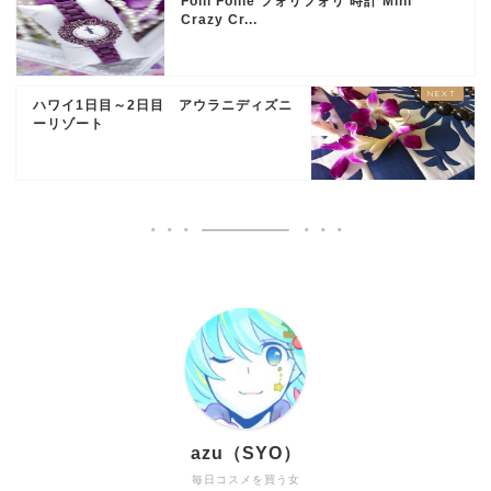
Folli Follie フォリフォリ 時計 Mini
Crazy Cr...
ハワイ1日目～2日目 アウラニディズニ
ーリゾート
azu（SYO）
毎日コスメを買う女