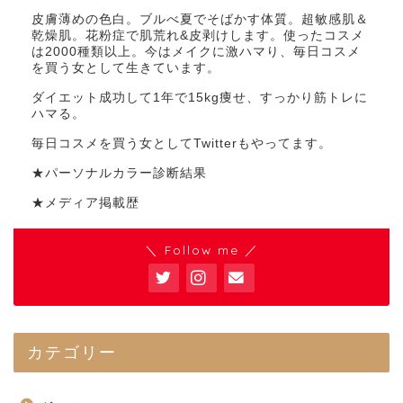
皮膚薄めの色白。ブルべ夏でそばかす体質。超敏感肌＆
乾燥肌。花粉症で肌荒れ&皮剥けします。使ったコスメ
は2000種類以上。今はメイクに激ハマり、毎日コスメ
を買う女として生きています。
ダイエット成功して1年で15kg痩せ、すっかり筋トレに
ハマる。
毎日コスメを買う女としてTwitterもやってます。
★パーソナルカラー診断結果
★メディア掲載歴
＼ Follow me ／
カテゴリー