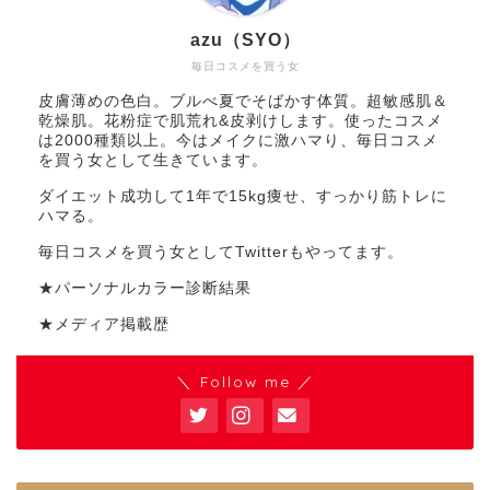
azu（SYO）
毎日コスメを買う女
皮膚薄めの色白。ブルべ夏でそばかす体質。超敏感肌＆
乾燥肌。花粉症で肌荒れ&皮剥けします。使ったコスメ
は2000種類以上。今はメイクに激ハマり、毎日コスメ
を買う女として生きています。
ダイエット成功して1年で15kg痩せ、すっかり筋トレに
ハマる。
毎日コスメを買う女としてTwitterもやってます。
★パーソナルカラー診断結果
★メディア掲載歴
＼ Follow me ／