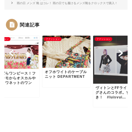
雨の日 メンズ 靴 はコレ！ 雨の日でも履けるメンズ靴をクロックスで購入！
関連記事
ッション
ファッション
ファッション
オフホワイトのケーブル
ルばらワンピース！フ
ニット DEPARTMENT
リシモからオスカルや
ントワネットのワン
.
ヴィトンとFFライト
グさんのコラボ。す
き！ #luisvui...