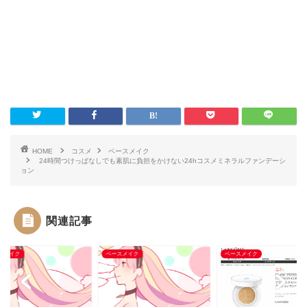
HOME
コスメ
ベースメイク
24時間つけっぱなしでも素肌に負担をかけない24hコスメミネラルファンデーシ
ョン
関連記事
スメイク
ベースメイク
ベースメイク