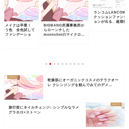
ランコムLANCOME
クッションファンデ
ョンが出る、超期待..
塗りメイクは卒業！
BIGBANG所属事務所か
に合う色 全色試して
らローンチした
べるファンデーショ
moonshotのマイクロ...
.
乾燥肌にオーガニックコスメのテラクオー
レ クレンジングを頼んでみてのデメ...
旅行前にネイルチェンジ♪ シンプルなラメ
グラホロ+ストーン