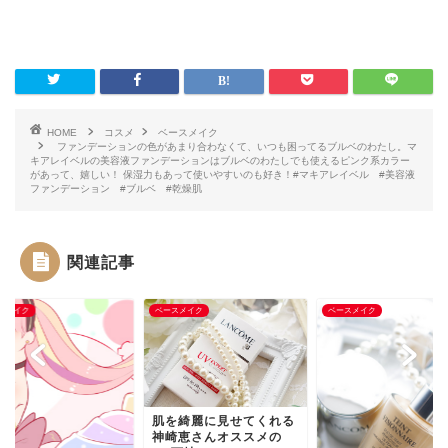
HOME
コスメ
ベースメイク
ファンデーションの色があまり合わなくて、いつも困ってるブルベのわたし。マ
キアレイベルの美容液ファンデーションはブルベのわたしでも使えるピンク系カラー
があって、嬉しい！ 保湿力もあって使いやすいのも好き！#マキアレイベル #美容液
ファンデーション #ブルベ #乾燥肌
関連記事
スメイク
ベースメイク
ベースメイク
肌を綺麗に見せてくれる
神崎恵さんオススメの