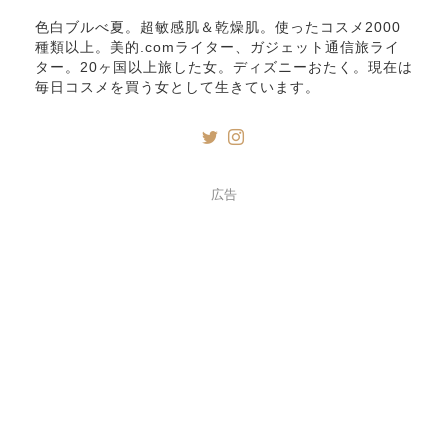
色白ブルべ夏。超敏感肌＆乾燥肌。使ったコスメ2000
種類以上。美的.comライター、ガジェット通信旅ライ
ター。20ヶ国以上旅した女。ディズニーおたく。現在は
毎日コスメを買う女として生きています。
広告