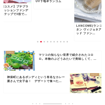
UV下地＠ランコム
韓国コスメ】プチプラ
FSクッションファンデ
ステップで3役で...
LANCOME(ランコム)
タン ヴィジョネア 
ッド ファン...
マツコの知らない世界で紹介されたコロ
ロ。本物のぶどうみたいで美味しくて、...
神保町にあるボンディという有名なカレー
屋さんで女子会！ デザートで食べた...