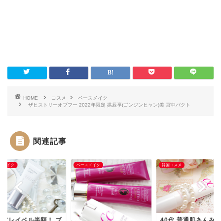
HOME
コスメ
ベースメイク
ザヒストリーオブフー 2022年限定 拱辰享(ゴンジンヒャン)美 宮中パクト
関連記事
スメイク
ベースメイク
韓国コスメ
40代 普通肌あんみ
キアレイベル半額！ ブ