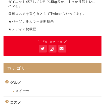
ダイエット成功して1年で15kg痩せ、すっかり筋トレに
ハマる。
毎日コスメを買う女としてTwitterもやってます。
★パーソナルカラー診断結果
★メディア掲載歴
＼ Follow me ／
カテゴリー
グルメ
スイーツ
コスメ