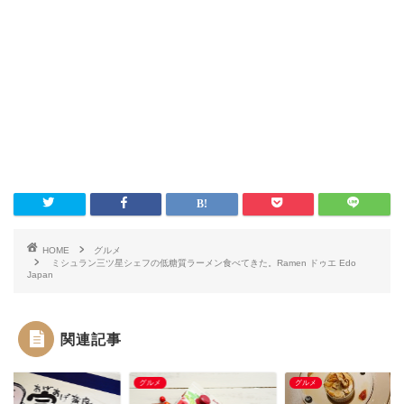
HOME
グルメ
ミシュラン三ツ星シェフの低糖質ラーメン食べてきた。Ramen ドゥエ Edo
Japan
関連記事
メ
グルメ
グルメ