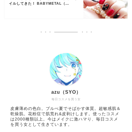
イルしてきた！ BABYMETAL（...
azu（SYO）
毎日コスメを買う女
皮膚薄めの色白。ブルべ夏でそばかす体質。超敏感肌＆
乾燥肌。花粉症で肌荒れ&皮剥けします。使ったコスメ
は2000種類以上。今はメイクに激ハマり、毎日コスメ
を買う女として生きています。