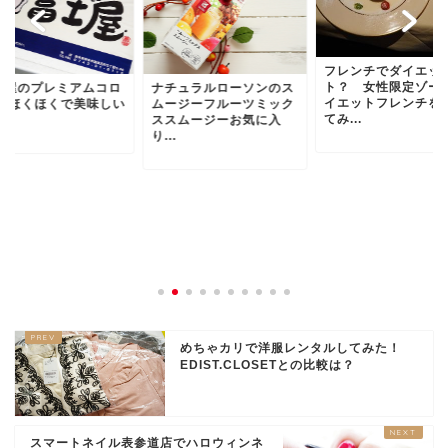
フレンチでダイエッ
ト？ 女性限定ゾー
士屋のプレミアムコロ
ナチュラルローソンのス
イエットフレンチを
ケ ほくほくで美味しい
ムージーフルーツミック
てみ...
ススムージーお気に入
り...
めちゃカリで洋服レンタルしてみた！
EDIST.CLOSETとの比較は？
スマートネイル表参道店でハロウィンネ