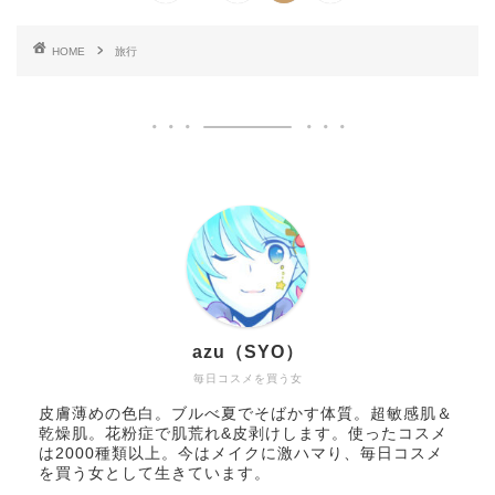
HOME
旅行
azu（SYO）
毎日コスメを買う女
皮膚薄めの色白。ブルべ夏でそばかす体質。超敏感肌＆
乾燥肌。花粉症で肌荒れ&皮剥けします。使ったコスメ
は2000種類以上。今はメイクに激ハマり、毎日コスメ
を買う女として生きています。