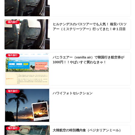
国内旅行
ヒルナンデスのバスツアーでも人気！ 格安バスツ
アー（ミステリーツアー）行ってきた！＠１日目
海外旅行
バニラエアー（vanilla air）で韓国行き航空券が
1000円！！やばいすぐ買わなきゃ！
海外旅行
ハワイフォトセレクション
海外旅行
大韓航空の特別機内食（ベジタリアンミール）