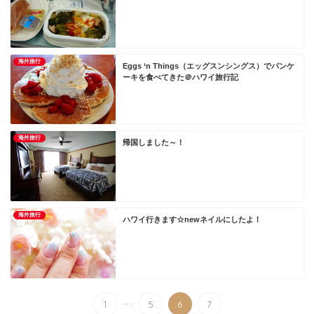
海外旅行
Eggs ‘n Things（エッグスンシングス）でパンケ
ーキを食べてきた＠ハワイ旅行記
海外旅行
帰国しました～！
海外旅行
ハワイ行きます☆newネイルにしたよ！
...
1
5
6
7