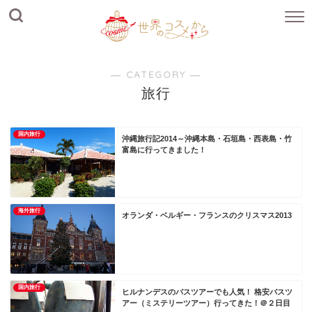
― CATEGORY ―
旅行
国内旅行
沖縄旅行記2014～沖縄本島・石垣島・西表島・竹
富島に行ってきました！
海外旅行
オランダ・ベルギー・フランスのクリスマス2013
国内旅行
ヒルナンデスのバスツアーでも人気！ 格安バスツ
アー（ミステリーツアー）行ってきた！＠２日目