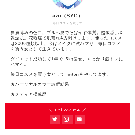
azu（SYO）
毎日コスメを買う女
皮膚薄めの色白。ブルべ夏でそばかす体質。超敏感肌＆
乾燥肌。花粉症で肌荒れ&皮剥けします。使ったコスメ
は2000種類以上。今はメイクに激ハマり、毎日コスメ
を買う女として生きています。
ダイエット成功して1年で15kg痩せ、すっかり筋トレに
ハマる。
毎日コスメを買う女としてTwitterもやってます。
★パーソナルカラー診断結果
★メディア掲載歴
＼ Follow me ／