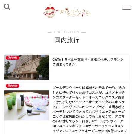
― CATEGORY ―
国内旅行
国内旅行
GoToトラベル千葉割り～幕張のホテルフランク
ス泊まってみた
国内旅行
ゴールデンウィークは成田のホテルで一泊。その
ときに持って行った旅行コスメが、コスメキッチ
ンのスターターセット！オーガニックコスメ好き
にはたまらないエッフェオーガニックのスキンケ
アに、ジョヴァンニのシャンプーと、歯磨き粉と
ポーチもついててとってもお得！エッフェオーガ
ニックは敏感肌のわたしでもしみなくて、アロマ
のいい香りでホント好き。#ゴールデンウィーク
2016 #コスメキッチン #オーガニックコスメ #ジ
ョヴァンニ #エッフェオーガニック #旅行コスメ #