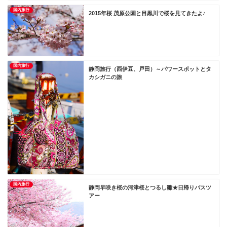
国内旅行
2015年桜 茂原公園と目黒川で桜を見てきたよ♪
国内旅行
静岡旅行（西伊豆、戸田）～パワースポットとタ
カシガニの旅
国内旅行
静岡早咲き桜の河津桜とつるし雛★日帰りバスツ
アー