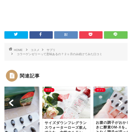
HOME
コスメ
サプリ
コラーゲンゼリーって意味あるの？２ヶ月のみ続けてみた口コミ
関連記事
リ
サプリ
サプリ
お腹の調子がおかし
サイズダウンフレグラン
きに酵素OM-Xを。
スウォーターローズ飲ん