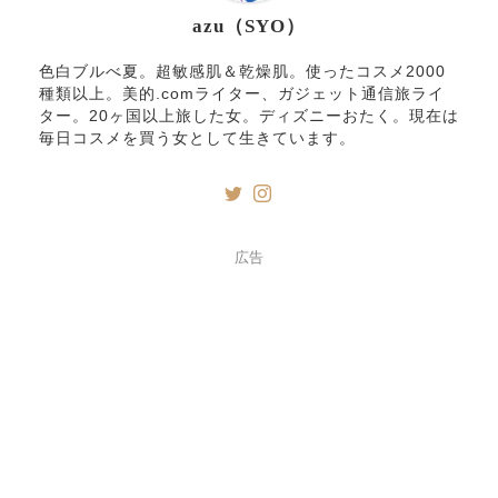
azu（SYO）
色白ブルべ夏。超敏感肌＆乾燥肌。使ったコスメ2000
種類以上。美的.comライター、ガジェット通信旅ライ
ター。20ヶ国以上旅した女。ディズニーおたく。現在は
毎日コスメを買う女として生きています。
広告