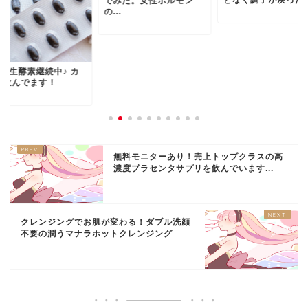
となく調子が戻ったか.
でみた。女性ホルモン
の...
-X生酵素継続中♪ カ
も飲んでます！
無料モニターあり！売上トップクラスの高
濃度プラセンタサプリを飲んでいます...
クレンジングでお肌が変わる！ダブル洗顔
不要の潤うマナラホットクレンジング