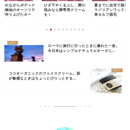
やされながらボディケ
ひざ下やくるぶし、脚の
夏までに自宅で脱毛
！植物油のオーソリテ
悩みなら脚専用クリーム
ラジリアンワックス
ーが作り上げたオー
を！
単セルフ脱毛
.
ローマに旅行に行ったときに撮れた一枚。
今日本はシンプルナチュラルオーガニ...
ココオーガニックのフェイスクリーム。肌
が敏感なときはちょっとぴりっとする...