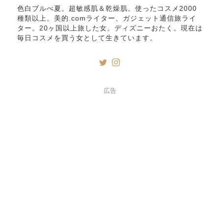
色白ブルべ夏。超敏感肌＆乾燥肌。使ったコスメ2000
種類以上。美的.comライター、ガジェット通信旅ライ
ター。20ヶ国以上旅した女。ディズニーおたく。現在は
毎日コスメを買う女として生きています。
広告