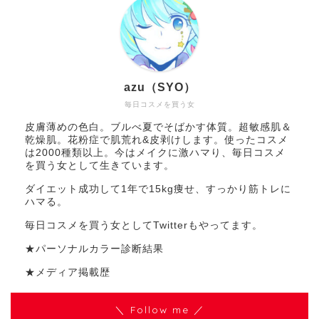
azu（SYO）
毎日コスメを買う女
皮膚薄めの色白。ブルべ夏でそばかす体質。超敏感肌＆
乾燥肌。花粉症で肌荒れ&皮剥けします。使ったコスメ
は2000種類以上。今はメイクに激ハマり、毎日コスメ
を買う女として生きています。
ダイエット成功して1年で15kg痩せ、すっかり筋トレに
ハマる。
毎日コスメを買う女としてTwitterもやってます。
★パーソナルカラー診断結果
★メディア掲載歴
＼ Follow me ／