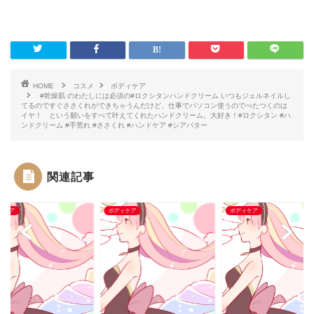
HOME
コスメ
ボディケア
#乾燥肌 のわたしには必須の#ロクシタンハンドクリーム いつもジェルネイルし
てるのですぐささくれができちゃうんだけど、仕事でパソコン使うのでべたつくのは
イヤ！ という願いをすべて叶えてくれたハンドクリーム。大好き！#ロクシタン #ハ
ンドクリーム #手荒れ #ささくれ #ハンドケア #シアバター
関連記事
ィケア
ボディケア
ボディケア