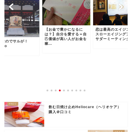
お金で豊かになるに
恋は最高のエイジング！
？】自分を愛する＝自
スローエイジングアンバ
価値が高い人がお金を
サダーミーティングに...
.
初詣とお正月明け
飲む日焼け止めHeliocare（ヘリオケア）
購入＠口コミ