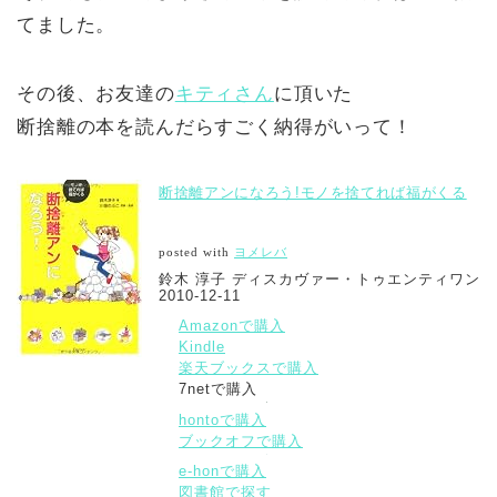
てました。
その後、お友達の
キティさん
に頂いた
断捨離の本を読んだらすごく納得がいって！
断捨離アンになろう!モノを捨てれば福がくる
posted with
ヨメレバ
鈴木 淳子 ディスカヴァー・トゥエンティワン
2010-12-11
Amazonで購入
Kindle
楽天ブックスで購入
7netで購入
hontoで購入
ブックオフで購入
e-honで購入
図書館で探す