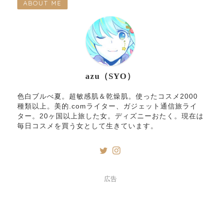
ABOUT ME
azu（SYO）
色白ブルべ夏。超敏感肌＆乾燥肌。使ったコスメ2000
種類以上。美的.comライター、ガジェット通信旅ライ
ター。20ヶ国以上旅した女。ディズニーおたく。現在は
毎日コスメを買う女として生きています。
広告