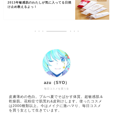
2013年敏感肌のわたしが気に入ってる日焼
け止め教えるよっ！
azu（SYO）
毎日コスメを買う女
皮膚薄めの色白。ブルべ夏でそばかす体質。超敏感肌＆
乾燥肌。花粉症で肌荒れ&皮剥けします。使ったコスメ
は2000種類以上。今はメイクに激ハマり、毎日コスメ
を買う女として生きています。