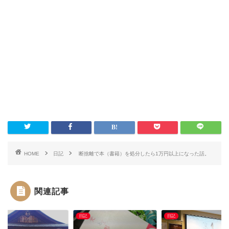
HOME
日記
断捨離で本（書籍）を処分したら1万円以上になった話。
関連記事
日記
日記