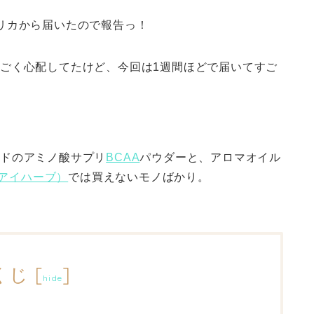
リカから届いたので報告っ！
ごく心配してたけど、今回は1週間ほどで届いてすご
ランドのアミノ酸サプリ
BCAA
パウダーと、アロマオイル
b（アイハーブ）
では買えないモノばかり。
くじ
[
]
hide