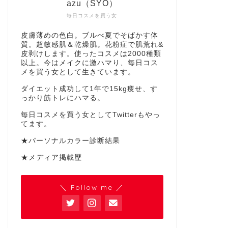
azu（SYO）
毎日コスメを買う女
皮膚薄めの色白。ブルべ夏でそばかす体
質。超敏感肌＆乾燥肌。花粉症で肌荒れ&
皮剥けします。使ったコスメは2000種類
以上。今はメイクに激ハマり、毎日コス
メを買う女として生きています。
ダイエット成功して1年で15kg痩せ、す
っかり筋トレにハマる。
毎日コスメを買う女としてTwitterもやっ
てます。
★パーソナルカラー診断結果
★メディア掲載歴
＼ Follow me ／