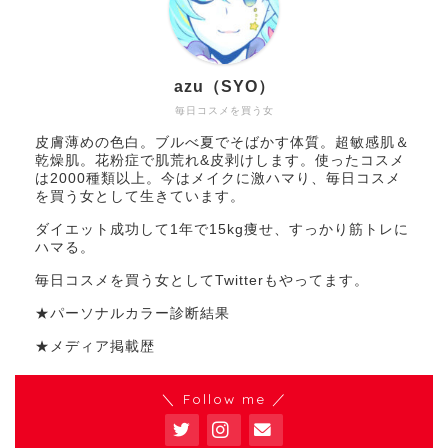
azu（SYO）
毎日コスメを買う女
皮膚薄めの色白。ブルべ夏でそばかす体質。超敏感肌＆
乾燥肌。花粉症で肌荒れ&皮剥けします。使ったコスメ
は2000種類以上。今はメイクに激ハマり、毎日コスメ
を買う女として生きています。
ダイエット成功して1年で15kg痩せ、すっかり筋トレに
ハマる。
毎日コスメを買う女としてTwitterもやってます。
★パーソナルカラー診断結果
★メディア掲載歴
＼ Follow me ／