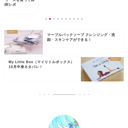
＠開封レポ
マーブルパックソープ クレンジング・洗
顔・スキンケアができる！
My Little Box（マイリトルボックス）
10月中身ネタバレ！