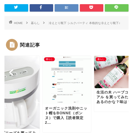
HOME
暮らし
冷えとり靴下 シルクパーティ 本格的な冷えとり靴下♪
関連記事
し
暮らし
暮らし
生活の木 ハーブコー
アル を買ってみた。
あるのかな？味は？
オーガニック洗剤やニッ
ト帽をBONNE（ボン
ヌ）で購入【読者限定
2...
ープリーズを買ってみ