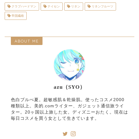
クラブハードマン
テイセン
リネン
リネンフルーツ
帝国繊維
ABOUT ME
azu（SYO）
色白ブルべ夏。超敏感肌＆乾燥肌。使ったコスメ2000
種類以上。美的.comライター、ガジェット通信旅ライ
ター。20ヶ国以上旅した女。ディズニーおたく。現在は
毎日コスメを買う女として生きています。