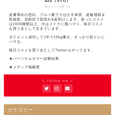
azu（SYO）
毎日コスメを買う女
皮膚薄めの色白。ブルべ夏でそばかす体質。超敏感肌＆
乾燥肌。花粉症で肌荒れ&皮剥けします。使ったコスメ
は2000種類以上。今はメイクに激ハマり、毎日コスメ
を買う女として生きています。
ダイエット成功して1年で15kg痩せ、すっかり筋トレに
ハマる。
毎日コスメを買う女としてTwitterもやってます。
★パーソナルカラー診断結果
★メディア掲載歴
＼ Follow me ／
カテゴリー