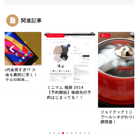
関連記事
し
ファッション
暮らし
au代金高すぎ!? ス
ホ料金を劇的に安く！
ーテルSIM本...
ミニマム 福袋 2014
【予約開始】福袋先行予
約はじまってる！！
ジョイクックミニ 1
でヘルシオがわりに
調理器！