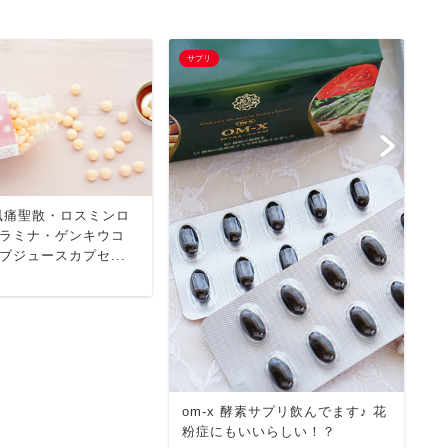
サプリ
サ
風痛聖散・ロスミンロ
ラミナ・ゲンキウコ
ブジュースカプセ...
om-x 酵素サプリ飲んでます♪ 花
ダ
粉症にもいいらしい！？
ん