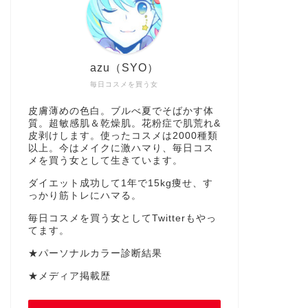
azu（SYO）
毎日コスメを買う女
皮膚薄めの色白。ブルべ夏でそばかす体
質。超敏感肌＆乾燥肌。花粉症で肌荒れ&
皮剥けします。使ったコスメは2000種類
以上。今はメイクに激ハマり、毎日コス
メを買う女として生きています。
ダイエット成功して1年で15kg痩せ、す
っかり筋トレにハマる。
毎日コスメを買う女としてTwitterもやっ
てます。
★パーソナルカラー診断結果
★メディア掲載歴