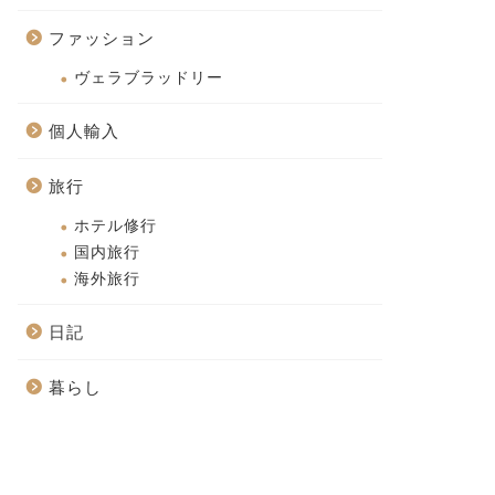
ファッション
プリ
サプリ
ヴェラブラッドリー
個人輸入
旅行
ホテル修行
国内旅行
海外旅行
基礎体内ケアドリンクのエステ
日記
キュイジーヌ。今朝も飲んでき
ました！徹夜明けで頭がぼー
暮らし
っ...
イエットのお供に水素水を飲
でみた