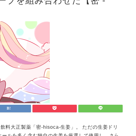
ーブを組み合わせた【密 -
料大正製薬「密-hisoca-生姜」。 ただの生姜ドリ
オールを多く含む独自の生姜を厳選して使用し、さら