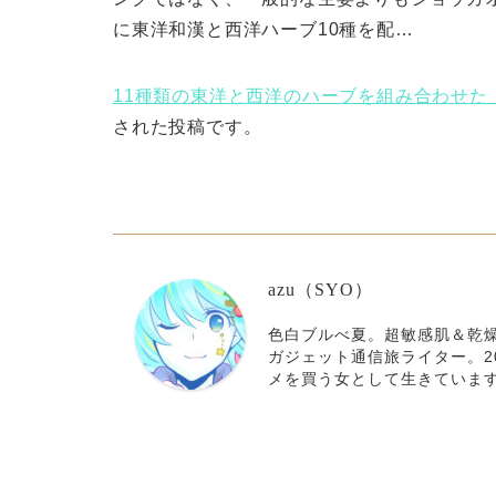
に東洋和漢と西洋ハーブ10種を配…
11種類の東洋と西洋のハーブを組み合わせた【密 
された投稿です。
azu（SYO）
色白ブルべ夏。超敏感肌＆乾燥
ガジェット通信旅ライター。2
メを買う女として生きていま