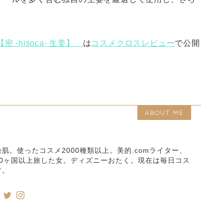
-hisoca- 生姜】
は
コスメクロスレビュー
で公開
ABOUT ME
肌。使ったコスメ2000種類以上。美的.comライター、
0ヶ国以上旅した女。ディズニーおたく。現在は毎日コス
す。