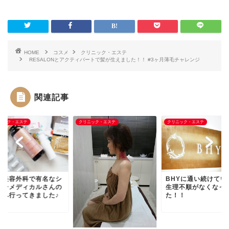
HOME
コスメ
クリニック・エステ
RESALONとアクティバートで髪が生えました！！ #3ヶ月薄毛チャレンジ
関連記事
ニック・エステ
クリニック・エステ
クリニック・エステ
「理由はないのに調
BHYに通い続けていたら
悪い、病院でも悪い
生理不順がなくなっ
ない」と悩んだ時に
た！！
け...