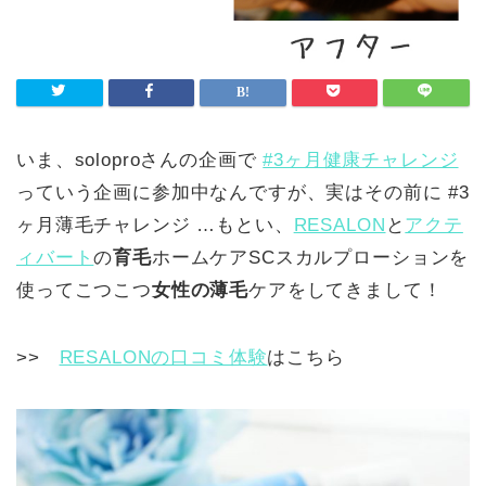
いま、soloproさんの企画で
#3ヶ月健康チャレンジ
っていう企画に参加中なんですが、実はその前に #3
ヶ月薄毛チャレンジ …もとい、
RESALON
と
アクテ
ィバート
の
育毛
ホームケアSCスカルプローションを
使ってこつこつ
女性の薄毛
ケアをしてきまして！
>>
RESALONの口コミ体験
はこちら