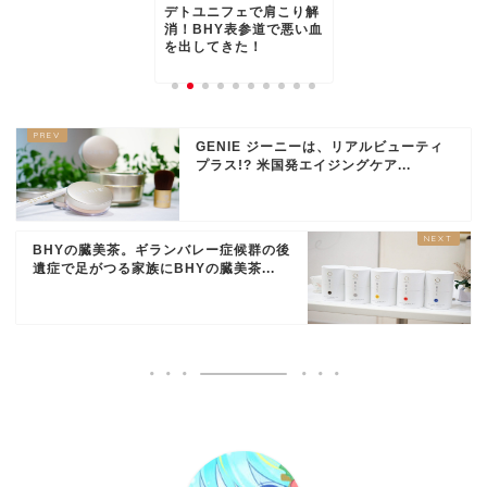
トユニフェで肩こり解
！BHY表参道で悪い血
出してきた！
GENIE ジーニーは、リアルビューティ
プラス!? 米国発エイジングケア...
BHYの臓美茶。ギランバレー症候群の後
遺症で足がつる家族にBHYの臓美茶...