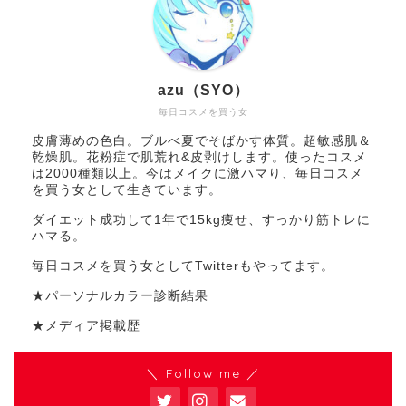
azu（SYO）
毎日コスメを買う女
皮膚薄めの色白。ブルべ夏でそばかす体質。超敏感肌＆
乾燥肌。花粉症で肌荒れ&皮剥けします。使ったコスメ
は2000種類以上。今はメイクに激ハマり、毎日コスメ
を買う女として生きています。
ダイエット成功して1年で15kg痩せ、すっかり筋トレに
ハマる。
毎日コスメを買う女としてTwitterもやってます。
★パーソナルカラー診断結果
★メディア掲載歴
＼ Follow me ／