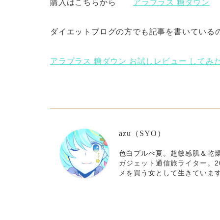
購入はこちらから
アラプラス 糖ダウン
ダイエットブログの方でも記事を書いている
アラプラス 糖ダウン お試しレビュー してみ
azu（SYO）
色白ブルべ夏。超敏感肌＆乾燥
ガジェット通信旅ライター。2
メを買う女として生きていま