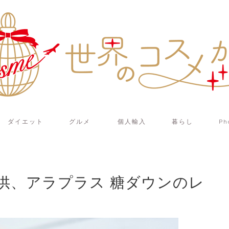
ダイエット
グルメ
個人輸入
暮らし
Ph
供、アラプラス 糖ダウンのレ