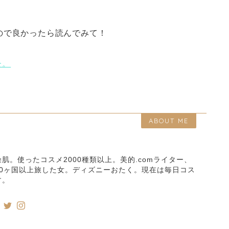
ので良かったら読んでみて！
た。
ABOUT ME
肌。使ったコスメ2000種類以上。美的.comライター、
0ヶ国以上旅した女。ディズニーおたく。現在は毎日コス
す。