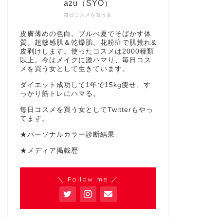
azu（SYO）
毎日コスメを買う女
皮膚薄めの色白。ブルべ夏でそばかす体
質。超敏感肌＆乾燥肌。花粉症で肌荒れ&
皮剥けします。使ったコスメは2000種類
以上。今はメイクに激ハマり、毎日コス
メを買う女として生きています。
ダイエット成功して1年で15kg痩せ、す
っかり筋トレにハマる。
毎日コスメを買う女としてTwitterもやっ
てます。
★パーソナルカラー診断結果
★メディア掲載歴
＼ Follow me ／