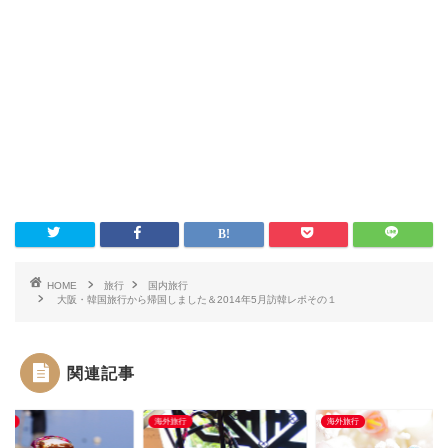
HOME
旅行
国内旅行
大阪・韓国旅行から帰国しました＆2014年5月訪韓レポその１
関連記事
旅行
海外旅行
海外旅行