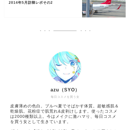
2014年5月訪韓レポその2
azu（SYO）
毎日コスメを買う女
皮膚薄めの色白。ブルべ夏でそばかす体質。超敏感肌＆
乾燥肌。花粉症で肌荒れ&皮剥けします。使ったコスメ
は2000種類以上。今はメイクに激ハマり、毎日コスメ
を買う女として生きています。