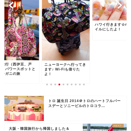
ハワイ行きます☆ne
イルにしたよ！
岡旅行（西伊豆、戸
ニューヨークへ行ってき
）～パワースポットと
ます♪ Wi-Fiも借りた
カシガニの旅
よ！
トロ 誕生日 2014＠トロのハートフルバー
スデーとソニービルのトロコラ...
大阪・韓国旅行から帰国しました＆