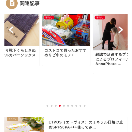
関連記事
し
暮らし
暮らし
えとり靴下くらしきぬ
コストコで買ったおすす
雑誌で活躍するプロ
ウールカバーソックス
めリピ中のモノ♪
によるプロフィール
AnnaPhoto ...
ETVOS（エトヴォス）のミネラル日焼け止
めSPF50PA+++使ってみ...