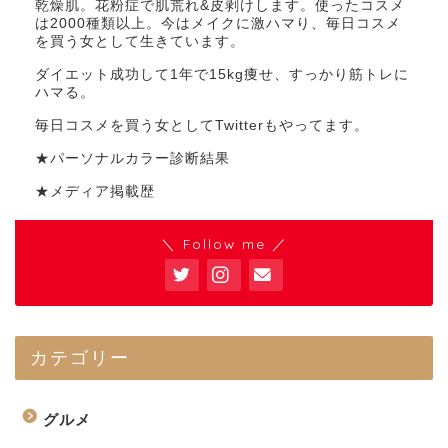
乾燥肌。花粉症で肌荒れ&皮剥けします。使ったコスメ
は2000種類以上。今はメイクに激ハマり、毎日コスメ
を買う女として生きています。
ダイエット成功して1年で15kg痩せ、すっかり筋トレに
ハマる。
毎日コスメを買う女としてTwitterもやってます。
★パーソナルカラー診断結果
★メディア掲載歴
＼ Follow me ／
カテゴリー
グルメ